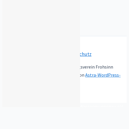
Impressum
/
Datenschutz
Copyright © 2026 Männergesangsverein Frohsinn
Wassermungenau e.V. | Präsentiert von
Astra-WordPress-
Theme